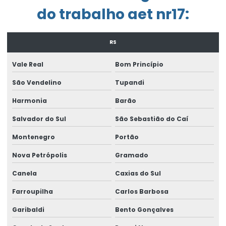
Empresa exame admissional
do trabalho aet nr17:
Empresa laudo de periculosidade
Empresa que elabora pgr
RS
Empresa que faz ltcat
Vale Real
Bom Princípio
Empresa que faz pcmso
São Vendelino
Tupandi
Empresa de treinamento de segurança do trabalho
Harmonia
Barão
Salvador do Sul
São Sebastião do Caí
Enviar eventos esocial
Montenegro
Portão
Envio do evento s 2221
Nova Petrópolis
Gramado
Envio eventos periódicos esocial
Canela
Caxias do Sul
Envio eventos sst esocial
Farroupilha
Carlos Barbosa
Envio de sst
Garibaldi
Bento Gonçalves
Envio sst para o esocial