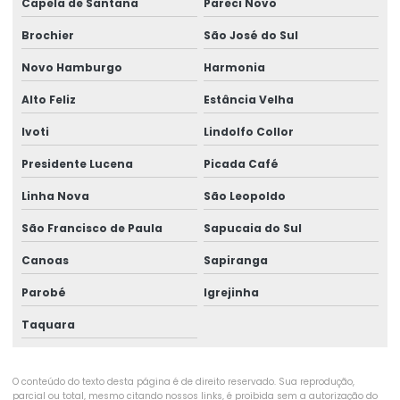
Capela de Santana
Pareci Novo
Exame admissão
Brochier
São José do Sul
Exame admissional audiometria
Novo Hamburgo
Harmonia
Exame admissional clínica
Alto Feliz
Estância Velha
Exame admissional para empresas
Ivoti
Lindolfo Collor
Exame admissional glicemia
Presidente Lucena
Picada Café
Exame admissional hemograma
Linha Nova
São Leopoldo
São Francisco de Paula
Sapucaia do Sul
Exame admissional medicina do trabalho
Canoas
Sapiranga
Exame admissional de sangue
Parobé
Igrejinha
Exame aso periódico
Taquara
Exame demissional empresas
Exame demissional valor
O conteúdo do texto desta página é de direito reservado. Sua reprodução,
parcial ou total, mesmo citando nossos links, é proibida sem a autorização do