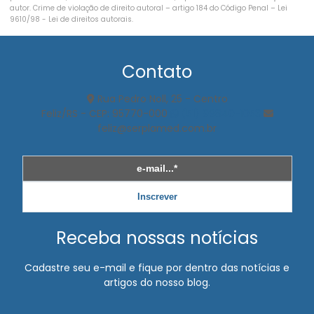
Exame eletrocardiograma
autor. Crime de violação de direito autoral – artigo 184 do Código Penal –
Lei
9610/98 - Lei de direitos autorais
.
Exame de espirometria
Exame médico ocupacional
Contato
Exame médico periódico
Rua Pedro Noll, 25 - Centro
Feliz/RS - CEP: 95770-000
(51) 99840-1053
Exame de mudança de função
feliz@serplamed.com.br
Exame de mudança de riscos ocupacionais
Exame ocupacional audiometria
Exame ocupacional clt
Inscrever
Exame ocupacional demissional
Receba nossas notícias
Exame ocupacional para motorista
Cadastre seu e-mail e fique por dentro das notícias e
Exame ocupacional periódico
artigos do nosso blog.
Exame ocupacional para trabalho em altura