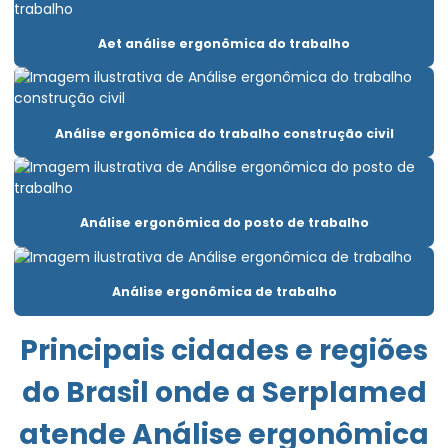
Clínica para fazer exame demissional
Aet análise ergonômica do trabalho
Clínica pgr
Elaboração ltcat
Análise ergonômica do trabalho construção civil
Elaboração de pcmso
Elaboração de pgr e pcmso
Elaborar pgr
Análise ergonômica do posto de trabalho
Emissão de laudo de insalubridade
Análise ergonômica de trabalho
Emissão de laudo de periculosidade
Empresa de consultoria empresarial
Principais cidades e regiões
Empresa de consultoria de segurança do trabalho
do Brasil onde a Serplamed
Empresa de engenharia de segurança do trabalho
atende Análise ergonômica