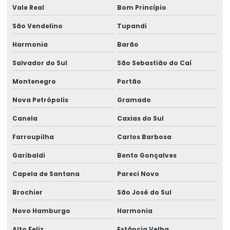
Empresa que faz ltcat
Vale Real
Bom Princípio
Empresa que faz pcmso
São Vendelino
Tupandi
Empresa de treinamento de segurança do trabalho
Harmonia
Barão
Salvador do Sul
São Sebastião do Caí
Enviar eventos esocial
Montenegro
Portão
Envio do evento s 2221
Nova Petrópolis
Gramado
Envio eventos periódicos esocial
Canela
Caxias do Sul
Envio eventos sst esocial
Farroupilha
Carlos Barbosa
Envio de sst
Garibaldi
Bento Gonçalves
Envio sst para o esocial
Capela de Santana
Pareci Novo
Exame admissão
Brochier
São José do Sul
Exame admissional audiometria
Novo Hamburgo
Harmonia
Exame admissional clínica
Alto Feliz
Estância Velha