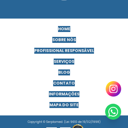
Exames complementares para motorista pcmso
Exames complementares pcmso
HOME
Exames pcmso frentista
SOBRE NÓS
Exames pcmso para trabalho em altura
PROFISSIONAL RESPONSÁVEL
Exames periódicos para funcionarios
SERVIÇOS
Exames periódicos pcmso
BLOG
Exames de retorno ao trabalho clt
CONTATO
Gerenciamento de riscos ocupacionais
INFORMAÇÕES
Gerenciamento de riscos em segurança do trabalho
MAPA DO SITE
Higiene ocupacional e doenças ocupacionais
Higiene ocupacional e ergonomia
Copyright © Serplamed. (Lei 9610 de 19/02/1998)