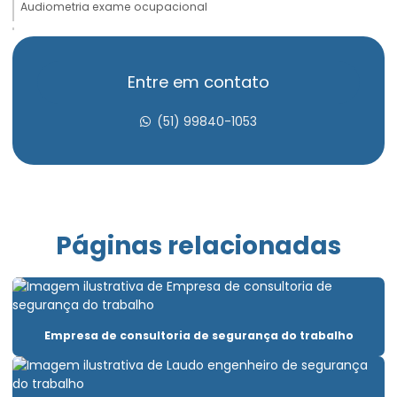
Audiometria exame ocupacional
Avaliação de insalubridade
Avaliação psicossocial admissional
Entre em contato
Avaliação psicossocial aso
(51) 99840-1053
Avaliação psicossocial do trabalho
Avaliação psicossocial medicina do trabalho
Avaliação psicossocial trabalho em altura
Páginas relacionadas
Clínica aso admissional
Clínica de exame ocupacional
Clínica para fazer exame demissional
Empresa de consultoria de segurança do trabalho
Clínica pgr
Elaboração ltcat