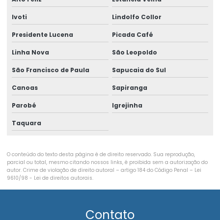
Exame admissional para empresas
Ivoti
Lindolfo Collor
Exame admissional glicemia
Presidente Lucena
Picada Café
Exame admissional hemograma
Linha Nova
São Leopoldo
São Francisco de Paula
Sapucaia do Sul
Exame admissional medicina do trabalho
Canoas
Sapiranga
Exame admissional de sangue
Parobé
Igrejinha
Exame aso periódico
Taquara
Exame demissional empresas
Exame demissional valor
O conteúdo do texto desta página é de direito reservado. Sua reprodução,
parcial ou total, mesmo citando nossos links, é proibida sem a autorização do
Exame eletrocardiograma
autor. Crime de violação de direito autoral – artigo 184 do Código Penal –
Lei
9610/98 - Lei de direitos autorais
.
Exame de espirometria
Exame médico ocupacional
Contato