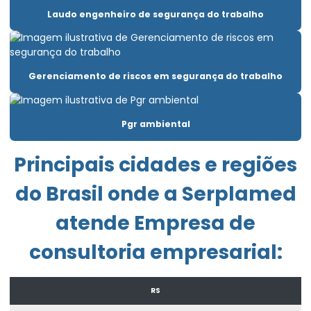
Laudo engenheiro de segurança do trabalho
Elaboração de pcmso
Elaboração de pgr e pcmso
Elaborar pgr
Gerenciamento de riscos em segurança do trabalho
Emissão de laudo de insalubridade
Pgr ambiental
Emissão de laudo de periculosidade
Empresa de consultoria empresarial
Principais cidades e regiões
Empresa de consultoria de segurança do trabalho
do Brasil onde a Serplamed
Empresa de engenharia de segurança do trabalho
atende Empresa de
Empresa exame admissional
consultoria empresarial:
Empresa laudo de periculosidade
Empresa que elabora pgr
RS