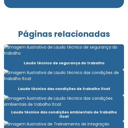
Avaliação psicossocial do trabalho
Avaliação psicossocial medicina do trabalho
Avaliação psicossocial trabalho em altura
Páginas relacionadas
Clínica aso admissional
Clínica de exame ocupacional
Clínica para fazer exame demissional
Laudo técnico de segurança do trabalho
Clínica pgr
Elaboração ltcat
Laudo técnico das condições de trabalho ltcat
Elaboração de pcmso
Elaboração de pgr e pcmso
Laudo técnico das condições ambientais de trabalho
Elaborar pgr
ltcat
Emissão de laudo de insalubridade