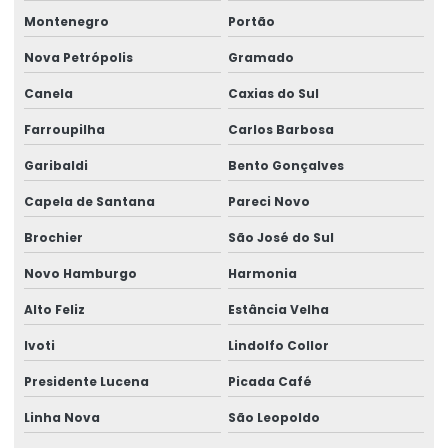
Envio do evento s 2221
Montenegro
Portão
Envio eventos periódicos esocial
Nova Petrópolis
Gramado
Envio eventos sst esocial
Canela
Caxias do Sul
Envio de sst
Farroupilha
Carlos Barbosa
Envio sst para o esocial
Garibaldi
Bento Gonçalves
Exame admissão
Capela de Santana
Pareci Novo
Brochier
São José do Sul
Exame admissional audiometria
Novo Hamburgo
Harmonia
Exame admissional clínica
Alto Feliz
Estância Velha
Exame admissional para empresas
Ivoti
Lindolfo Collor
Exame admissional glicemia
Presidente Lucena
Picada Café
Exame admissional hemograma
Linha Nova
São Leopoldo
Exame admissional medicina do trabalho