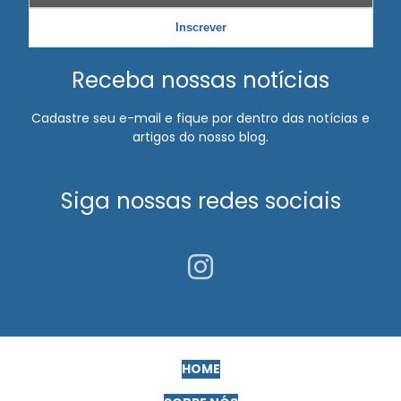
Exame ocupacional clt
Inscrever
Exame ocupacional demissional
Receba nossas notícias
Exame ocupacional para motorista
Exame ocupacional periódico
Cadastre seu e-mail e fique por dentro das notícias e
artigos do nosso blog.
Exame ocupacional para trabalho em altura
Exame periódico para empresa
Siga nossas redes sociais
Exame retorno ao trabalho inapto
Exame toxicológico admissional
Exames complementares para motorista pcmso
Exames complementares pcmso
Exames pcmso frentista
HOME
Exames pcmso para trabalho em altura