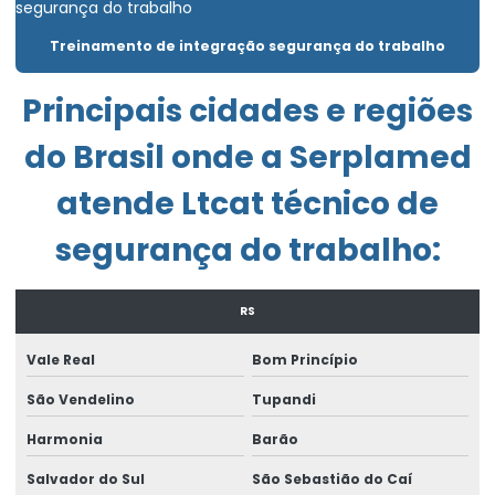
Emissão de laudo de periculosidade
Treinamento de integração segurança do trabalho
Empresa de consultoria empresarial
Principais cidades e regiões
Empresa de consultoria de segurança do trabalho
do Brasil onde a Serplamed
Empresa de engenharia de segurança do trabalho
atende Ltcat técnico de
Empresa exame admissional
segurança do trabalho:
Empresa laudo de periculosidade
Empresa que elabora pgr
RS
Empresa que faz ltcat
Vale Real
Bom Princípio
Empresa que faz pcmso
São Vendelino
Tupandi
Empresa de treinamento de segurança do trabalho
Harmonia
Barão
Enviar eventos esocial
Salvador do Sul
São Sebastião do Caí