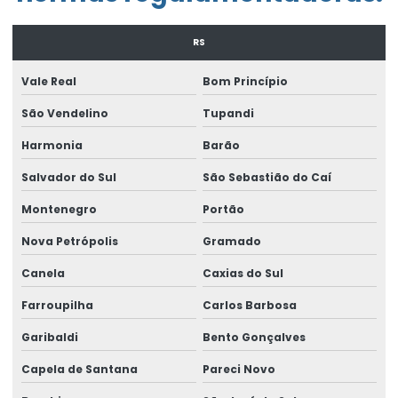
Empresa laudo de periculosidade
RS
Empresa que elabora pgr
Vale Real
Bom Princípio
Empresa que faz ltcat
São Vendelino
Tupandi
Empresa que faz pcmso
Harmonia
Barão
Empresa de treinamento de segurança do trabalho
Salvador do Sul
São Sebastião do Caí
Enviar eventos esocial
Montenegro
Portão
Envio do evento s 2221
Nova Petrópolis
Gramado
Envio eventos periódicos esocial
Canela
Caxias do Sul
Envio eventos sst esocial
Farroupilha
Carlos Barbosa
Envio de sst
Garibaldi
Bento Gonçalves
Capela de Santana
Pareci Novo
Envio sst para o esocial