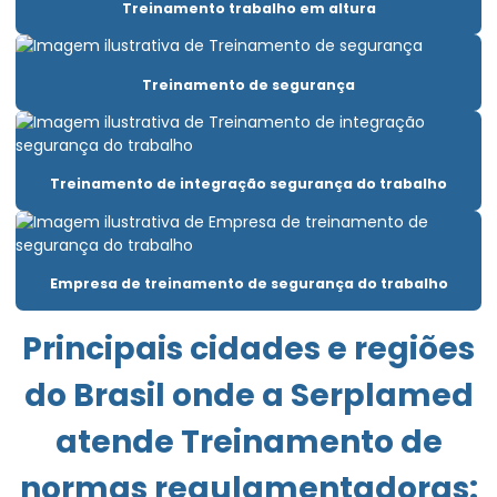
Treinamento trabalho em altura
Clínica para fazer exame demissional
Clínica pgr
Treinamento de segurança
Elaboração ltcat
Elaboração de pcmso
Elaboração de pgr e pcmso
Treinamento de integração segurança do trabalho
Elaborar pgr
Emissão de laudo de insalubridade
Empresa de treinamento de segurança do trabalho
Emissão de laudo de periculosidade
Principais cidades e regiões
Empresa de consultoria empresarial
do Brasil onde a Serplamed
Empresa de consultoria de segurança do trabalho
atende Treinamento de
Empresa de engenharia de segurança do trabalho
normas regulamentadoras:
Empresa exame admissional