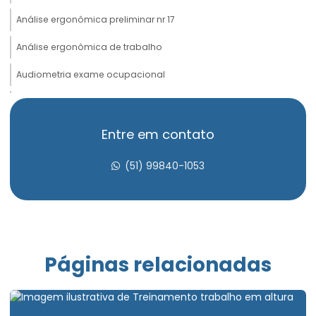
Análise ergonômica preliminar nr 17
Análise ergonômica de trabalho
Audiometria exame ocupacional
Avaliação de insalubridade
Avaliação psicossocial admissional
Entre em contato
Avaliação psicossocial aso
(51) 99840-1053
Avaliação psicossocial do trabalho
Avaliação psicossocial medicina do trabalho
Avaliação psicossocial trabalho em altura
Páginas relacionadas
Clínica aso admissional
Clínica de exame ocupacional