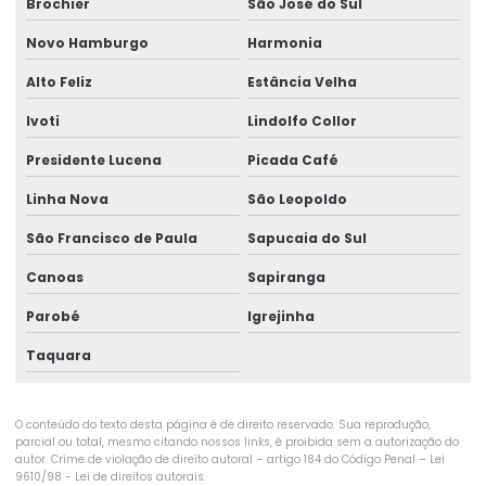
Brochier
São José do Sul
Exame admissão
Novo Hamburgo
Harmonia
Exame admissional audiometria
Alto Feliz
Estância Velha
Exame admissional clínica
Ivoti
Lindolfo Collor
Exame admissional para empresas
Presidente Lucena
Picada Café
Exame admissional glicemia
Linha Nova
São Leopoldo
Exame admissional hemograma
São Francisco de Paula
Sapucaia do Sul
Exame admissional medicina do trabalho
Canoas
Sapiranga
Exame admissional de sangue
Parobé
Igrejinha
Exame aso periódico
Taquara
Exame demissional empresas
O conteúdo do texto desta página é de direito reservado. Sua reprodução,
Exame demissional valor
parcial ou total, mesmo citando nossos links, é proibida sem a autorização do
autor. Crime de violação de direito autoral – artigo 184 do Código Penal –
Lei
Exame eletrocardiograma
9610/98 - Lei de direitos autorais
.