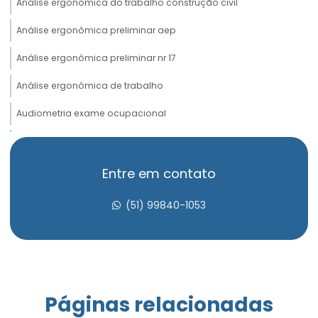
Análise ergonômica do trabalho construção civil
Análise ergonômica preliminar aep
Análise ergonômica preliminar nr 17
Análise ergonômica de trabalho
Audiometria exame ocupacional
Avaliação de insalubridade
Avaliação psicossocial admissional
Entre em contato
Avaliação psicossocial aso
(51) 99840-1053
Avaliação psicossocial do trabalho
Avaliação psicossocial medicina do trabalho
Avaliação psicossocial trabalho em altura
Páginas relacionadas
Clínica aso admissional