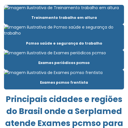
Clínica de exame ocupacional
Treinamento trabalho em altura
Clínica para fazer exame demissional
Clínica pgr
Elaboração ltcat
Pcmso saúde e segurança do trabalho
Elaboração de pcmso
Elaboração de pgr e pcmso
Exames periódicos pcmso
Elaborar pgr
Exames pcmso frentista
Emissão de laudo de insalubridade
Emissão de laudo de periculosidade
Principais cidades e regiões
Empresa de consultoria empresarial
do Brasil onde a Serplamed
Empresa de consultoria de segurança do trabalho
atende Exames pcmso para