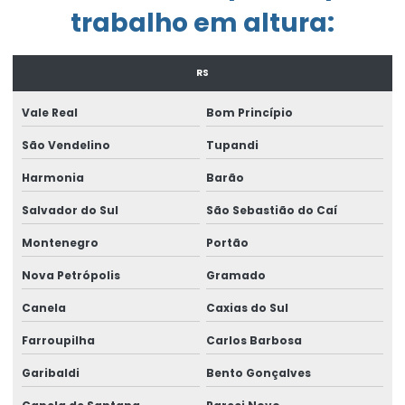
Empresa de engenharia de segurança do trabalho
trabalho em altura:
Empresa exame admissional
RS
Empresa laudo de periculosidade
Empresa que elabora pgr
Vale Real
Bom Princípio
Empresa que faz ltcat
São Vendelino
Tupandi
Harmonia
Barão
Empresa que faz pcmso
Salvador do Sul
São Sebastião do Caí
Empresa de treinamento de segurança do trabalho
Montenegro
Portão
Enviar eventos esocial
Nova Petrópolis
Gramado
Envio do evento s 2221
Canela
Caxias do Sul
Envio eventos periódicos esocial
Farroupilha
Carlos Barbosa
Envio eventos sst esocial
Garibaldi
Bento Gonçalves
Envio de sst