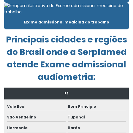
Elaboração de pgr e pcmso
Elaborar pgr
Exame admissional medicina do trabalho
Emissão de laudo de insalubridade
Emissão de laudo de periculosidade
Principais cidades e regiões
Empresa de consultoria empresarial
do Brasil onde a Serplamed
Empresa de consultoria de segurança do trabalho
atende Exame admissional
Empresa de engenharia de segurança do trabalho
audiometria:
Empresa exame admissional
RS
Empresa laudo de periculosidade
Empresa que elabora pgr
Vale Real
Bom Princípio
Empresa que faz ltcat
São Vendelino
Tupandi
Harmonia
Barão
Empresa que faz pcmso