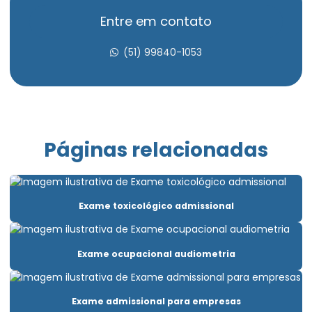
Avaliação psicossocial admissional
Entre em contato
Avaliação psicossocial aso
(51) 99840-1053
Avaliação psicossocial do trabalho
Avaliação psicossocial medicina do trabalho
Avaliação psicossocial trabalho em altura
Páginas relacionadas
Clínica aso admissional
Clínica de exame ocupacional
Exame toxicológico admissional
Clínica para fazer exame demissional
Clínica pgr
Exame ocupacional audiometria
Elaboração ltcat
Elaboração de pcmso
Exame admissional para empresas