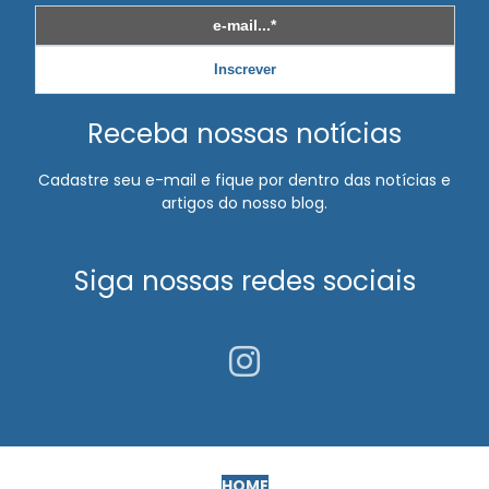
Exame de mudança de riscos ocupacionais
Exame ocupacional audiometria
Inscrever
Exame ocupacional clt
Receba nossas notícias
Exame ocupacional demissional
Cadastre seu e-mail e fique por dentro das notícias e
Exame ocupacional para motorista
artigos do nosso blog.
Exame ocupacional periódico
Siga nossas redes sociais
Exame ocupacional para trabalho em altura
Exame periódico para empresa
Exame retorno ao trabalho inapto
Exame toxicológico admissional
Exames complementares para motorista pcmso
HOME