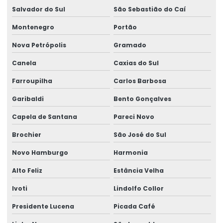
Salvador do Sul
São Sebastião do Caí
Empresa de treinamento de segurança do trabalho
Montenegro
Portão
Enviar eventos esocial
Nova Petrópolis
Gramado
Envio do evento s 2221
Canela
Caxias do Sul
Envio eventos periódicos esocial
Farroupilha
Carlos Barbosa
Envio eventos sst esocial
Garibaldi
Bento Gonçalves
Envio de sst
Capela de Santana
Pareci Novo
Envio sst para o esocial
Brochier
São José do Sul
Exame admissão
Novo Hamburgo
Harmonia
Exame admissional audiometria
Alto Feliz
Estância Velha
Exame admissional clínica
Ivoti
Lindolfo Collor
Exame admissional para empresas
Presidente Lucena
Picada Café