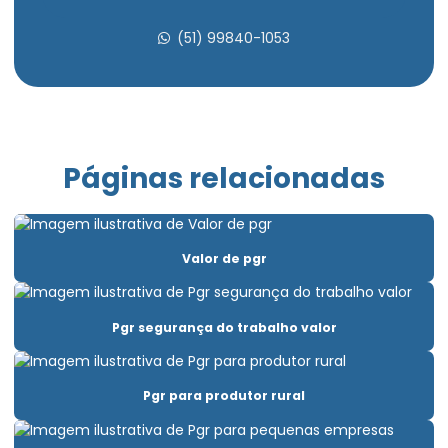
Avaliação psicossocial aso
(51) 99840-1053
Avaliação psicossocial do trabalho
Avaliação psicossocial medicina do trabalho
Avaliação psicossocial trabalho em altura
Páginas relacionadas
Clínica aso admissional
Clínica de exame ocupacional
Valor de pgr
Clínica para fazer exame demissional
Clínica pgr
Pgr segurança do trabalho valor
Elaboração ltcat
Elaboração de pcmso
Pgr para produtor rural
Elaboração de pgr e pcmso