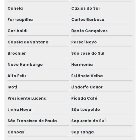
Enviar eventos esocial
Canela
Caxias do Sul
Farroupilha
Carlos Barbosa
Envio do evento s 2221
Garibaldi
Bento Gonçalves
Envio eventos periódicos esocial
Capela de Santana
Pareci Novo
Envio eventos sst esocial
Brochier
São José do Sul
Envio de sst
Novo Hamburgo
Harmonia
Envio sst para o esocial
Alto Feliz
Estância Velha
Exame admissão
Ivoti
Lindolfo Collor
Exame admissional audiometria
Presidente Lucena
Picada Café
Exame admissional clínica
Linha Nova
São Leopoldo
Exame admissional para empresas
São Francisco de Paula
Sapucaia do Sul
Exame admissional glicemia
Canoas
Sapiranga