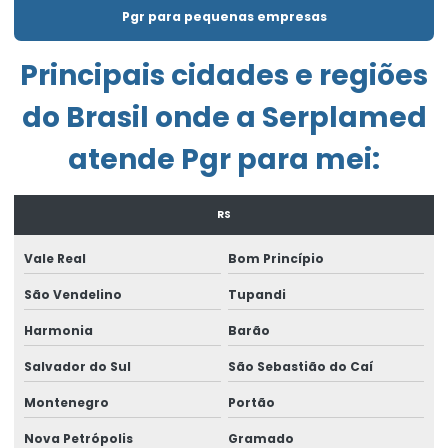
Elaborar pgr
Pgr para pequenas empresas
Emissão de laudo de insalubridade
Principais cidades e regiões
Emissão de laudo de periculosidade
do Brasil onde a Serplamed
Empresa de consultoria empresarial
atende Pgr para mei:
Empresa de consultoria de segurança do trabalho
Empresa de engenharia de segurança do trabalho
RS
Empresa exame admissional
Vale Real
Bom Princípio
Empresa laudo de periculosidade
São Vendelino
Tupandi
Empresa que elabora pgr
Harmonia
Barão
Empresa que faz ltcat
Salvador do Sul
São Sebastião do Caí
Empresa que faz pcmso
Montenegro
Portão
Empresa de treinamento de segurança do trabalho
Nova Petrópolis
Gramado