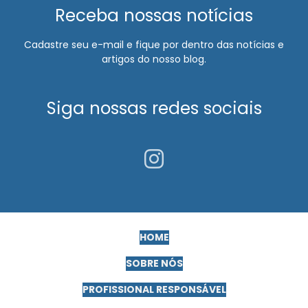
Receba nossas notícias
Exame ocupacional audiometria
Cadastre seu e-mail e fique por dentro das notícias e
Exame ocupacional clt
artigos do nosso blog.
Exame ocupacional demissional
Exame ocupacional para motorista
Siga nossas redes sociais
Exame ocupacional periódico
Exame ocupacional para trabalho em altura
Exame periódico para empresa
Exame retorno ao trabalho inapto
Exame toxicológico admissional
HOME
Exames complementares para motorista pcmso
SOBRE NÓS
Exames complementares pcmso
PROFISSIONAL RESPONSÁVEL