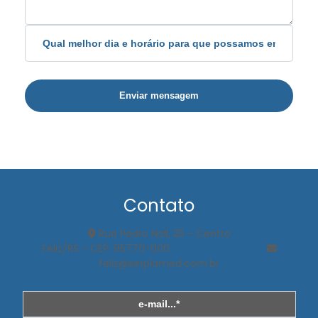
Enviar mensagem
Contato
Rua Pedro Noll, 25 - Centro
Feliz/RS - CEP: 95770-000
(51) 99840-1053
feliz@serplamed.com.br