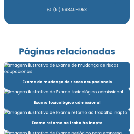
Avaliação psicossocial aso
(51) 99840-1053
Avaliação psicossocial do trabalho
Avaliação psicossocial medicina do trabalho
Avaliação psicossocial trabalho em altura
Páginas relacionadas
Clínica aso admissional
Clínica de exame ocupacional
Clínica para fazer exame demissional
Exame de mudança de riscos ocupacionais
Clínica pgr
Elaboração ltcat
Exame toxicológico admissional
Elaboração de pcmso
Elaboração de pgr e pcmso
Exame retorno ao trabalho inapto