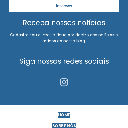
Exame ocupacional audiometria
Inscrever
Exame ocupacional clt
Receba nossas notícias
Exame ocupacional demissional
Cadastre seu e-mail e fique por dentro das notícias e
Exame ocupacional para motorista
artigos do nosso blog.
Exame ocupacional periódico
Siga nossas redes sociais
Exame ocupacional para trabalho em altura
Exame periódico para empresa
Exame retorno ao trabalho inapto
Exame toxicológico admissional
Exames complementares para motorista pcmso
HOME
Exames complementares pcmso
SOBRE NÓS