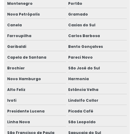
Montenegro
Portão
Enviar eventos esocial
Nova Petrópolis
Gramado
Envio do evento s 2221
Canela
Caxias do Sul
Envio eventos periódicos esocial
Farroupilha
Carlos Barbosa
Envio eventos sst esocial
Garibaldi
Bento Gonçalves
Envio de sst
Capela de Santana
Pareci Novo
Envio sst para o esocial
Brochier
São José do Sul
Exame admissão
Novo Hamburgo
Harmonia
Exame admissional audiometria
Alto Feliz
Estância Velha
Exame admissional clínica
Ivoti
Lindolfo Collor
Exame admissional para empresas
Presidente Lucena
Picada Café
Linha Nova
São Leopoldo
Exame admissional glicemia
São Francisco de Paula
Sapucaia do Sul