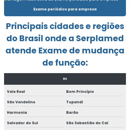
Elaborar pgr
Exame periódico para empresa
Emissão de laudo de insalubridade
Emissão de laudo de periculosidade
Principais cidades e regiões
Empresa de consultoria empresarial
do Brasil onde a Serplamed
Empresa de consultoria de segurança do trabalho
atende Exame de mudança
Empresa de engenharia de segurança do trabalho
de função:
Empresa exame admissional
RS
Empresa laudo de periculosidade
Empresa que elabora pgr
Vale Real
Bom Princípio
Empresa que faz ltcat
São Vendelino
Tupandi
Harmonia
Barão
Empresa que faz pcmso
Salvador do Sul
São Sebastião do Caí
Empresa de treinamento de segurança do trabalho