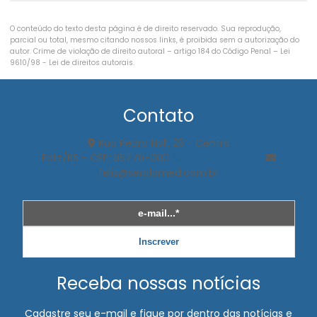
Exame demissional empresas
O conteúdo do texto desta página é de direito reservado. Sua reprodução,
parcial ou total, mesmo citando nossos links, é proibida sem a autorização do
Exame demissional valor
autor. Crime de violação de direito autoral – artigo 184 do Código Penal –
Lei
9610/98 - Lei de direitos autorais
.
Exame eletrocardiograma
Exame de espirometria
Contato
Exame médico ocupacional
Rua Pedro Noll, 25 - Centro
Feliz/RS - CEP: 95770-000
(51) 99840-1053
Exame médico periódico
feliz@serplamed.com.br
Exame de mudança de função
Exame de mudança de riscos ocupacionais
Exame ocupacional audiometria
Inscrever
Exame ocupacional clt
Receba nossas notícias
Exame ocupacional demissional
Cadastre seu e-mail e fique por dentro das notícias e