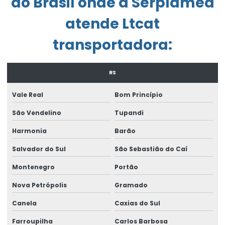
do Brasil onde a Serplamed
Empresa de consultoria de segurança do trabalho
atende Ltcat
Empresa de engenharia de segurança do trabalho
transportadora:
Empresa exame admissional
RS
Empresa laudo de periculosidade
Empresa que elabora pgr
Vale Real
Bom Princípio
Empresa que faz ltcat
São Vendelino
Tupandi
Harmonia
Barão
Empresa que faz pcmso
Salvador do Sul
São Sebastião do Caí
Empresa de treinamento de segurança do trabalho
Montenegro
Portão
Enviar eventos esocial
Nova Petrópolis
Gramado
Envio do evento s 2221
Canela
Caxias do Sul
Envio eventos periódicos esocial
Farroupilha
Carlos Barbosa