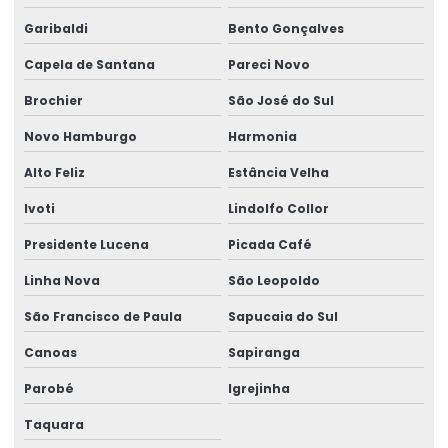
Envio eventos sst esocial
Garibaldi
Bento Gonçalves
Envio de sst
Capela de Santana
Pareci Novo
Envio sst para o esocial
Brochier
São José do Sul
Exame admissão
Novo Hamburgo
Harmonia
Exame admissional audiometria
Alto Feliz
Estância Velha
Exame admissional clínica
Ivoti
Lindolfo Collor
Exame admissional para empresas
Presidente Lucena
Picada Café
Linha Nova
São Leopoldo
Exame admissional glicemia
São Francisco de Paula
Sapucaia do Sul
Exame admissional hemograma
Canoas
Sapiranga
Exame admissional medicina do trabalho
Parobé
Igrejinha
Exame admissional de sangue
Taquara
Exame aso periódico