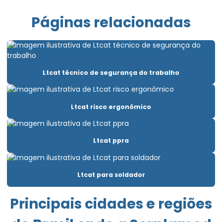
Avaliação psicossocial trabalho em altura
Páginas relacionadas
Clínica aso admissional
Clínica de exame ocupacional
Clínica para fazer exame demissional
Ltcat técnico de segurança do trabalho
Clínica pgr
Elaboração ltcat
Ltcat risco ergonômico
Elaboração de pcmso
Elaboração de pgr e pcmso
Ltcat ppra
Elaborar pgr
Ltcat para soldador
Emissão de laudo de insalubridade
Emissão de laudo de periculosidade
Principais cidades e regiões
Empresa de consultoria empresarial