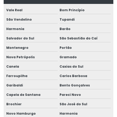
Empresa que faz ltcat
Vale Real
Bom Princípio
Empresa que faz pcmso
São Vendelino
Tupandi
Empresa de treinamento de segurança do trabalho
Harmonia
Barão
Salvador do Sul
São Sebastião do Caí
Enviar eventos esocial
Montenegro
Portão
Envio do evento s 2221
Nova Petrópolis
Gramado
Envio eventos periódicos esocial
Canela
Caxias do Sul
Envio eventos sst esocial
Farroupilha
Carlos Barbosa
Envio de sst
Garibaldi
Bento Gonçalves
Envio sst para o esocial
Capela de Santana
Pareci Novo
Exame admissão
Brochier
São José do Sul
Exame admissional audiometria
Novo Hamburgo
Harmonia