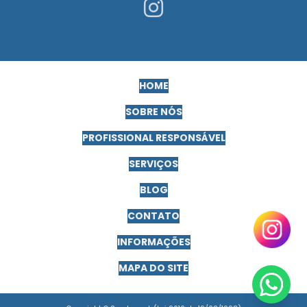
Exame toxicológico admissional
Exames complementares para motorista pcmso
Exames complementares pcmso
HOME
Exames pcmso frentista
SOBRE NÓS
Exames pcmso para trabalho em altura
PROFISSIONAL RESPONSÁVEL
Exames periódicos para funcionarios
SERVIÇOS
Exames periódicos pcmso
BLOG
Exames de retorno ao trabalho clt
CONTATO
Gerenciamento de riscos ocupacionais
INFORMAÇÕES
Gerenciamento de riscos em segurança do trabalho
MAPA DO SITE
Higiene ocupacional e doenças ocupacionais
Higiene ocupacional e ergonomia