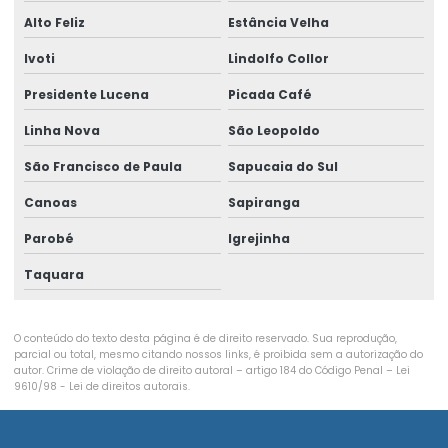
Exame admissional clínica
Alto Feliz
Estância Velha
Exame admissional para empresas
Ivoti
Lindolfo Collor
Exame admissional glicemia
Presidente Lucena
Picada Café
Exame admissional hemograma
Linha Nova
São Leopoldo
São Francisco de Paula
Sapucaia do Sul
Exame admissional medicina do trabalho
Canoas
Sapiranga
Exame admissional de sangue
Parobé
Igrejinha
Exame aso periódico
Taquara
Exame demissional empresas
Exame demissional valor
O conteúdo do texto desta página é de direito reservado. Sua reprodução,
parcial ou total, mesmo citando nossos links, é proibida sem a autorização do
Exame eletrocardiograma
autor. Crime de violação de direito autoral – artigo 184 do Código Penal –
Lei
9610/98 - Lei de direitos autorais
.
Exame de espirometria
Exame médico ocupacional