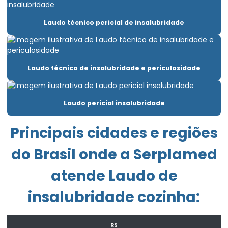
Elaboração ltcat
Laudo técnico pericial de insalubridade
Elaboração de pcmso
Elaboração de pgr e pcmso
Elaborar pgr
Laudo técnico de insalubridade e periculosidade
Emissão de laudo de insalubridade
Laudo pericial insalubridade
Emissão de laudo de periculosidade
Empresa de consultoria empresarial
Principais cidades e regiões
Empresa de consultoria de segurança do trabalho
do Brasil onde a Serplamed
Empresa de engenharia de segurança do trabalho
atende Laudo de
Empresa exame admissional
insalubridade cozinha:
Empresa laudo de periculosidade
Empresa que elabora pgr
RS