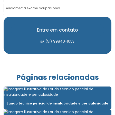
Audiometria exame ocupacional
Avaliação de insalubridade
Avaliação psicossocial admissional
Entre em contato
Avaliação psicossocial aso
(51) 99840-1053
Avaliação psicossocial do trabalho
Avaliação psicossocial medicina do trabalho
Avaliação psicossocial trabalho em altura
Páginas relacionadas
Clínica aso admissional
Clínica de exame ocupacional
Clínica para fazer exame demissional
Laudo técnico pericial de insalubridade e periculosidade
Clínica pgr